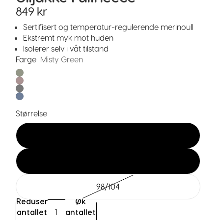
849 kr
Sertifisert og temperatur-regulerende merinoull
Ekstremt myk mot huden
Isolerer selv i våt tilstand
Farge
Misty Green
Størrelse
74/80
86/92
98/104
Reduser
Øk
antallet
antallet