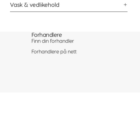
Vask & vedlikehold
Forhandlere
Finn din forhandler
Forhandlere på nett
Personvernerklæring
Retningslinjer for angrerett
Vilkår for bruk
Juridisk merknad
Kontaktinformasjon
ndlekurv
Vilkår og betingelser