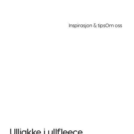
Inspirasjon & tips
Om oss
Ulljakke i ullfleece