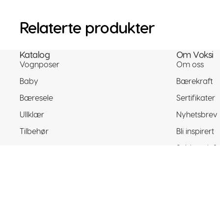
Relaterte produkter
Katalog
Om Voksi
Vognposer
Om oss
Baby
Bærekraft
Bæresele
Sertifikater
Ullklær
Nyhetsbrev
Tilbehør
Bli inspirert
Selskapsinf
Facebook
Instagram
Youtube
Tiktok