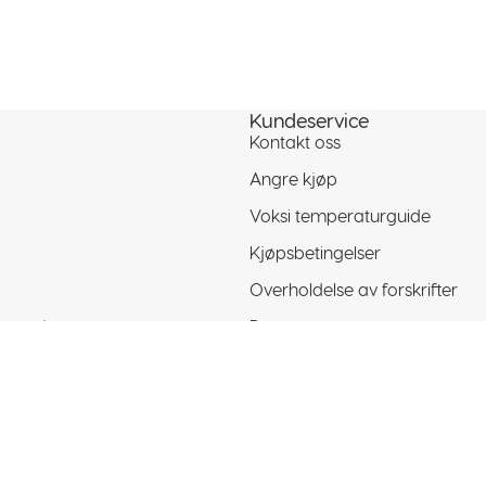
Kundeservice
Kontakt oss
Angre kjøp
Voksi temperaturguide
Kjøpsbetingelser
Overholdelse av forskrifter
ormasjon
Personvern
Bruksanvisninger
849 kr
Legg i ha
© 2026
Voksi