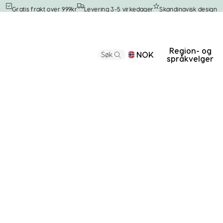
Gratis frakt over 999kr
Levering 3-5 virkedager
Skandinavisk design
Region- og
NOK
Søk
språkvelger